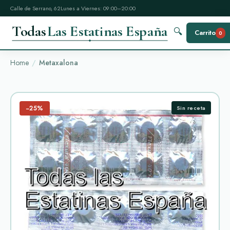
Calle de Serrano, 62
Lunes a Viernes: 09:00–20:00
Todas
Las Estatinas España
🔍
Carrito
0
Home
Metaxalona
−25%
Sin receta