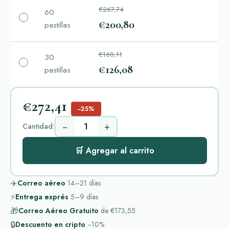
€267,74
60
€200,80
pastillas
€168,11
30
€126,08
pastillas
€272,41
−25%
−
+
Cantidad:
🛒 Agregar al carrito
✈️
Correo aéreo
14–21
días
⚡
Entrega exprés
5–9
días
🎁
Correo Aéreo Gratuito
de
€173,55
🔒
Descuento en cripto
−10%