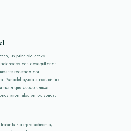
el
ina, un principio activo
elacionadas con desequilibrios
nmente recetado por
a. Parlodel ayuda a reducir los
 hormona que puede causar
iones anormales en los senos.
ratar la hiperprolactinemia,