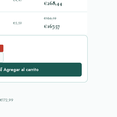
€4,47
€268,44
s
€186,19
€5,59
€167,57
s
%
 Agregar al carrito
€172,99