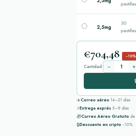
2,5mg
pastilla
30
2,5mg
pastilla
€704,48
−10
−
+
Cantidad:

✈️
Correo aéreo
14–21
días
⚡
Entrega exprés
5–9
días
🎁
Correo Aéreo Gratuito
de
🔒
Descuento en cripto
−10%