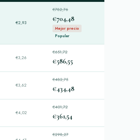
€782,76
€704,48
€2,93
s
Mejor precio
Popular
€651,72
€3,26
€586,55
s
€482,75
€3,62
€434,48
s
€401,72
€4,02
€361,54
s
€298,27