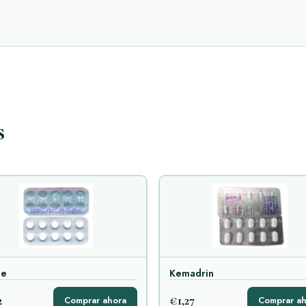
s
ne
Kemadrin
2
€1,27
Comprar ahora
Comprar ah