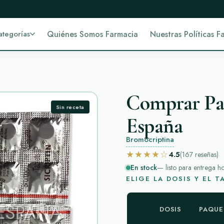
ategorías
Quiénes Somos Farmacia
Nuestras Políticas F
Comprar Par
Sin receta
España
Bromocriptina
★★★★☆
4.5
(167
reseñas
)
En stock
— listo para entrega h
ELIGE LA DOSIS Y EL 
DOSIS
PAQUE