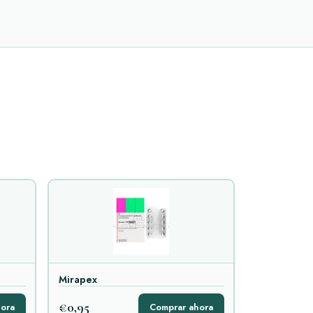
Mirapex
€0,95
ora
Comprar ahora