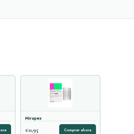
Mirapex
€0,95
ora
Comprar ahora