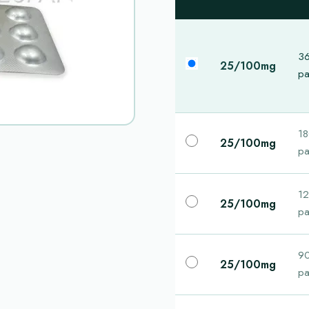
3
25/100mg
pa
1
25/100mg
pa
1
25/100mg
pa
9
25/100mg
pa