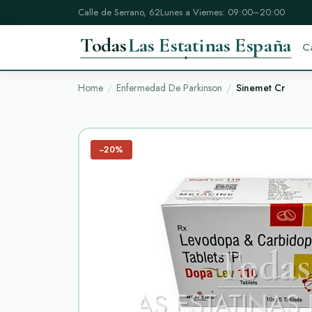
Calle de Serrano, 62
Lunes a Viernes: 09:00–20:00
Todas
Las Estatinas España
C
Home
Enfermedad De Parkinson
Sinemet Cr
−20%