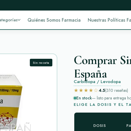
ategorías
Quiénes Somos Farmacia
Nuestras Políticas F
Comprar Si
Sin receta
España
Carbidopa / Levodopa
★★★★☆
4.5
(310
reseñas
)
En stock
— listo para entrega h
ELIGE LA DOSIS Y EL 
DOSIS
P