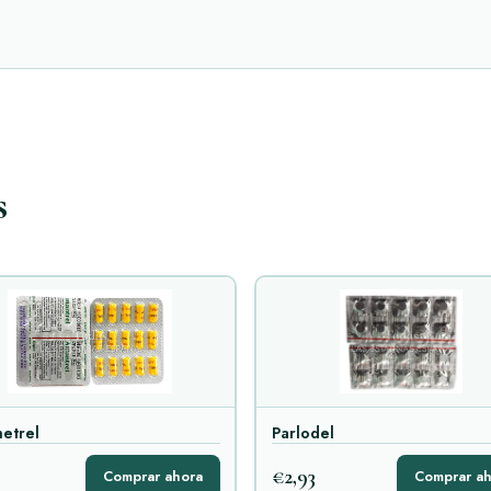
s
etrel
Parlodel
€2,93
Comprar ahora
Comprar ah