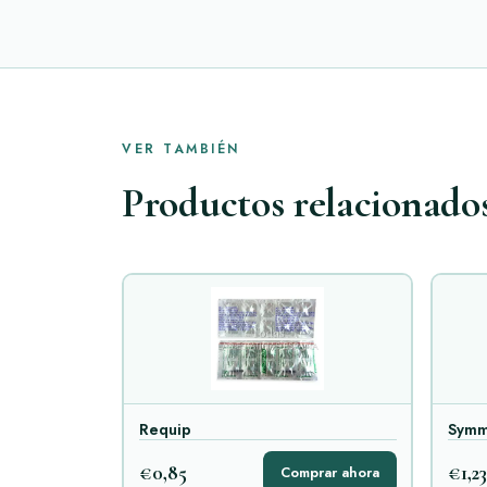
VER TAMBIÉN
Productos relacionado
Requip
Symm
€0,85
€1,23
Comprar ahora