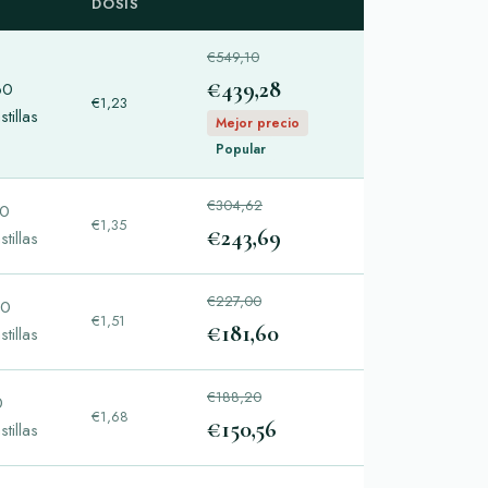
DOSIS
€549,10
€439,28
60
€1,23
stillas
Mejor precio
Popular
€304,62
80
€1,35
€243,69
stillas
€227,00
20
€1,51
€181,60
stillas
€188,20
0
€1,68
€150,56
stillas