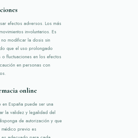
uciones
sar efectos adversos. Los más
ovimientos involuntarios. Es
 no modificar la dosis sin
ado que el uso prolongado
o fluctuaciones en los efectos
ecaución en personas con
os.
armacia online
ne en España puede ser una
r la validez y legalidad del
 disponga de autorización y que
o médico previo es
to es adecuado para cada