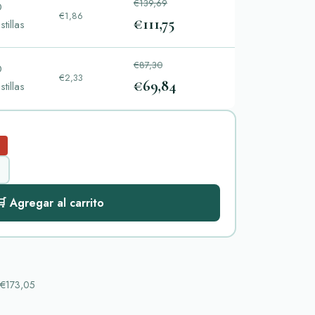
€139,69
0
€1,86
€111,75
stillas
€87,30
0
€2,33
€69,84
stillas
 Agregar al carrito
€173,05