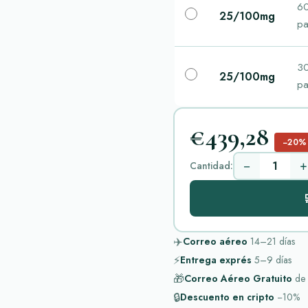
6
25/100mg
pa
3
25/100mg
pa
€439,28
−20%
−
+
Cantidad:

✈️
Correo aéreo
14–21
días
⚡
Entrega exprés
5–9
días
🎁
Correo Aéreo Gratuito
de
🔒
Descuento en cripto
−10%