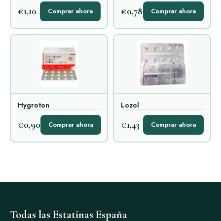
€1,10
€0,78
Comprar ahora
Comprar ahora
Hygroton
Lozol
€0,90
€1,43
Comprar ahora
Comprar ahora
Todas las Estatinas España