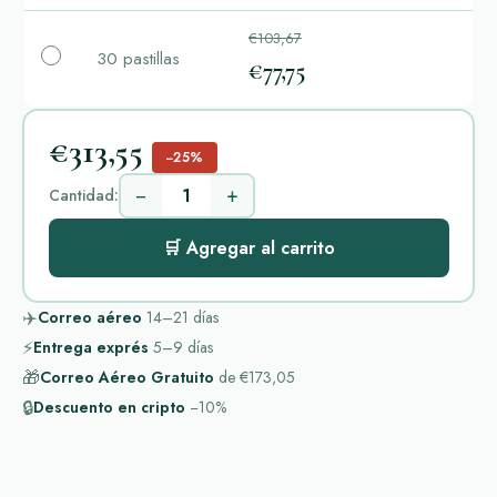
€103,67
30 pastillas
€77,75
€313,55
−25%
−
+
Cantidad:
🛒 Agregar al carrito
✈️
Correo aéreo
14–21
días
⚡
Entrega exprés
5–9
días
🎁
Correo Aéreo Gratuito
de
€173,05
🔒
Descuento en cripto
−10%