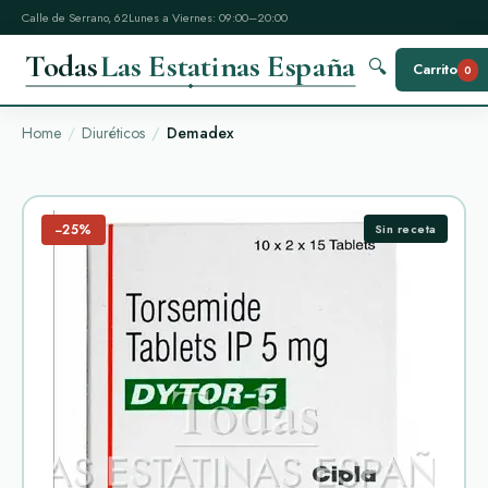
Calle de Serrano, 62
Lunes a Viernes: 09:00–20:00
Todas
Las Estatinas España
🔍
Carrito
0
Home
Diuréticos
Demadex
−25%
Sin receta