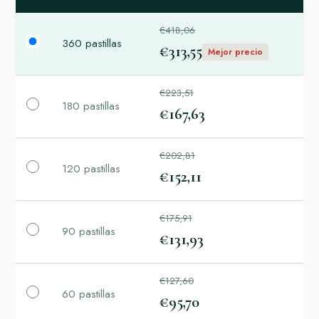
€418,06
360 pastillas
€313,55
Mejor precio
€223,51
180 pastillas
€167,63
€202,81
120 pastillas
€152,11
€175,91
90 pastillas
€131,93
€127,60
60 pastillas
€95,70