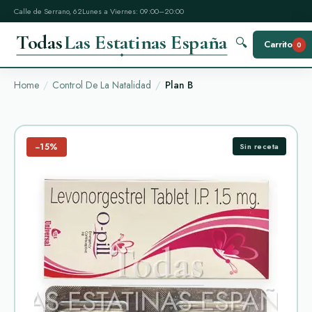
Calle de Serrano, 62
Lunes a Viernes: 09:00–20:00
Todas
Las Estatinas España
🔍
Carrito
0
Home
Control De La Natalidad
Plan B
−15%
Sin receta