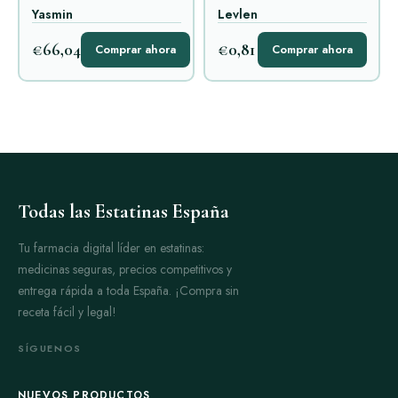
Yasmin
Levlen
€66,04
€0,81
Comprar ahora
Comprar ahora
Todas las Estatinas España
Tu farmacia digital líder en estatinas:
medicinas seguras, precios competitivos y
entrega rápida a toda España. ¡Compra sin
receta fácil y legal!
SÍGUENOS
NUEVOS PRODUCTOS