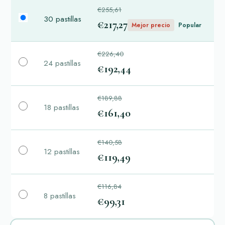
€255,61
30 pastillas
€217,27
Mejor precio
Popular
€226,40
24 pastillas
€192,44
€189,88
18 pastillas
€161,40
€140,58
12 pastillas
€119,49
€116,84
8 pastillas
€99,31