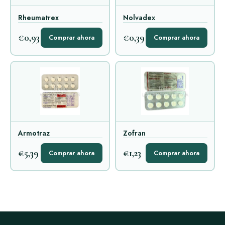
Rheumatrex
Nolvadex
€0,93
€0,39
Comprar ahora
Comprar ahora
Armotraz
Zofran
€5,39
€1,23
Comprar ahora
Comprar ahora