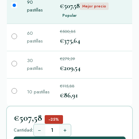
90
€507,58
Mejor precio
pastillas
Popular
€500,85
60
€375,64
pastillas
€279,39
30
€209,54
pastillas
€115,88
10 pastillas
€86,91
€507,58
−25%
−
+
Cantidad: