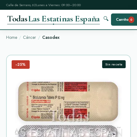
Calle de Serrano, 62
Lunes a Viernes: 09:00–20:00
Todas
Las Estatinas España
🔍
Carrito
0
Home
Cáncer
Casodex
−25%
Sin receta