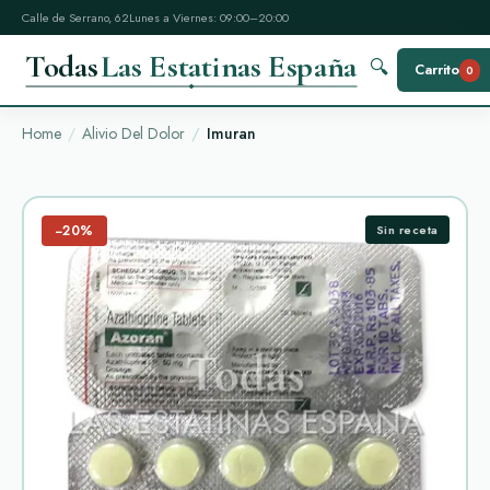
Calle de Serrano, 62
Lunes a Viernes: 09:00–20:00
Todas
Las Estatinas España
🔍
Carrito
0
Home
Alivio Del Dolor
Imuran
−20%
Sin receta