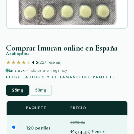
Comprar Imuran online en España
Azatioprina
★★★★☆
4.5
(227
reseñas
)
En stock
— listo para entrega hoy
ELIGE LA DOSIS Y EL TAMAÑO DEL PAQUETE
25mg
50mg
PAQUETE
PRECIO
€393,06
120 pastillas
€314,45
Popular