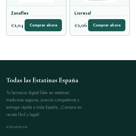
Zanaflex
Lioresal
€1,04
€1,06
Comprar ahora
Comprar ahora
Todas las Estatinas España
Tu farmacia digital líder en estatinas:
medicinas seguras, precios competitivos y
entrega rápida a toda España. ¡Compra sin
receta fácil y legal!
SÍGUENOS