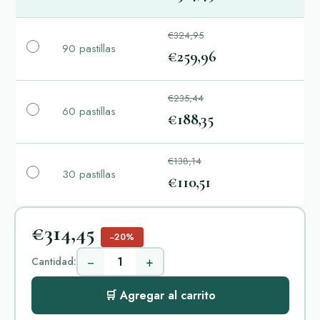
€324,95
90 pastillas
€259,96
€235,44
60 pastillas
€188,35
€138,14
30 pastillas
€110,51
€314,45
−20%
−
+
Cantidad:
🛒 Agregar al carrito