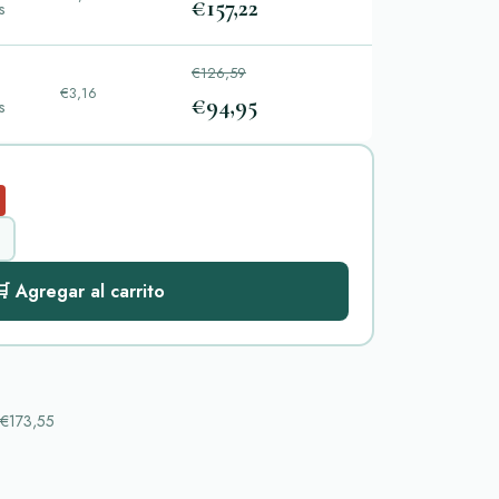
€157,22
s
€126,59
€3,16
€94,95
s
 Agregar al carrito
€173,55