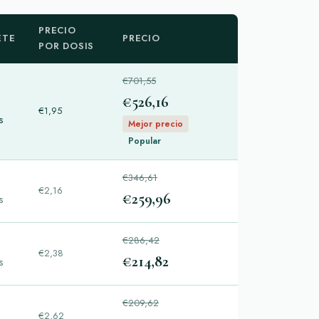
PRECIO
ETE
PRECIO
POR DOSIS
€701,55
€526,16
€1,95
s
Mejor precio
Popular
€346,61
€2,16
€259,96
s
€286,42
€2,38
€214,82
s
€209,62
€2,62