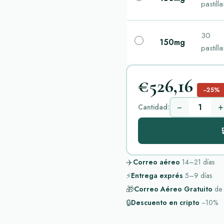
pastilla
30
150mg
pastilla
€526,16
−25%
−
+
Cantidad:

✈️
Correo aéreo
14–21
días
⚡
Entrega exprés
5–9
días
🎁
Correo Aéreo Gratuito
de
🔒
Descuento en cripto
−10%