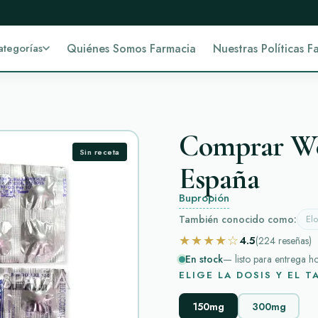
ategorías
Quiénes Somos Farmacia
Nuestras Políticas F
Comprar Wel
Sin receta
España
Bupropión
También conocido como:
Elo
★★★★☆
4.5
(224
reseñas
)
En stock
— listo para entrega h
ELIGE LA DOSIS Y EL 
150mg
300mg