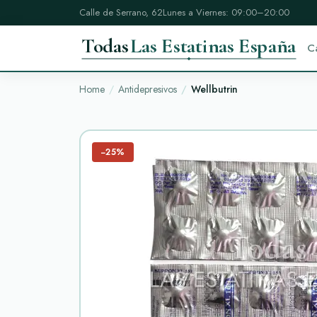
Calle de Serrano, 62
Lunes a Viernes: 09:00–20:00
Todas
Las Estatinas España
C
Home
Antidepresivos
Wellbutrin
−25%