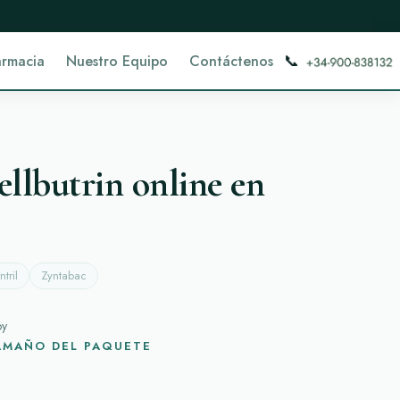
📞
armacia
Nuestro Equipo
Contáctenos
lbutrin online en
ntril
Zyntabac
oy
TAMAÑO DEL PAQUETE