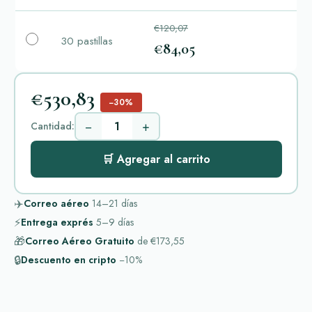
€120,07
30 pastillas
€84,05
€530,83
−30%
−
+
Cantidad:
🛒 Agregar al carrito
✈️
Correo aéreo
14–21
días
⚡
Entrega exprés
5–9
días
🎁
Correo Aéreo Gratuito
de
€173,55
🔒
Descuento en cripto
−10%