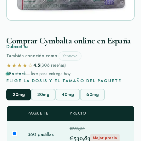
Comprar Cymbalta online en España
Duloxetina
También conocido como:
Yentreve
★★★★☆
4.5
(306
reseñas
)
En stock
— listo para entrega hoy
ELIGE LA DOSIS Y EL TAMAÑO DEL PAQUETE
20mg
30mg
40mg
60mg
PAQUETE
PRECIO
€758,33
360 pastillas
€530,83
Mejor precio