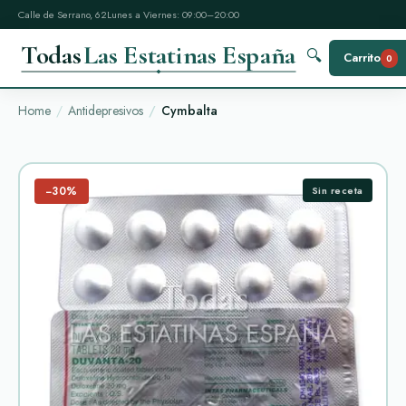
Calle de Serrano, 62
Lunes a Viernes: 09:00–20:00
Todas
Las Estatinas España
🔍
Carrito
0
Home
Antidepresivos
Cymbalta
−30%
Sin receta