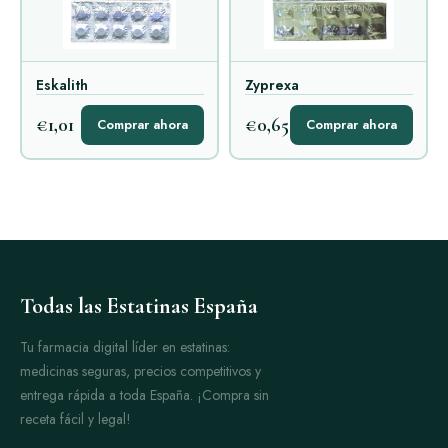
Eskalith
Zyprexa
€1,01
€0,65
Comprar ahora
Comprar ahora
Todas las Estatinas España
Tu farmacia digital líder en estatinas:
medicinas seguras, precios competitivos y
entrega rápida a toda España. ¡Compra sin
receta fácil y legal!