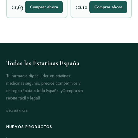
€1,63
€2,10
Comprar ahora
Comprar ahora
Todas las Estatinas España
Tu farmacia digital líder en estatinas:
medicinas seguras, precios competitivos y
entrega rápida a toda España. ¡Compra sin
receta fácil y legal!
SÍGUENOS
NUEVOS PRODUCTOS