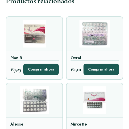
Productos relacionados
Plan B
Ovral
€7,25
€1,01
Comprar ahora
Comprar ahora
Alesse
Mircette