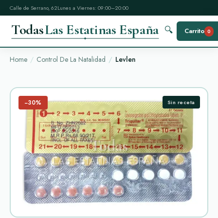
Calle de Serrano, 62
Lunes a Viernes: 09:00–20:00
Todas
Las Estatinas España
🔍
Carrito
0
Home
Control De La Natalidad
Levlen
−30%
Sin receta