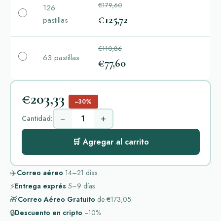
€179,60
126
€125,72
pastillas
€110,86
63 pastillas
€77,60
€203,33
−30%
−
+
Cantidad:
🛒 Agregar al carrito
✈️
Correo aéreo
14–21
días
⚡
Entrega exprés
5–9
días
🎁
Correo Aéreo Gratuito
de
€173,05
🔒
Descuento en cripto
−10%