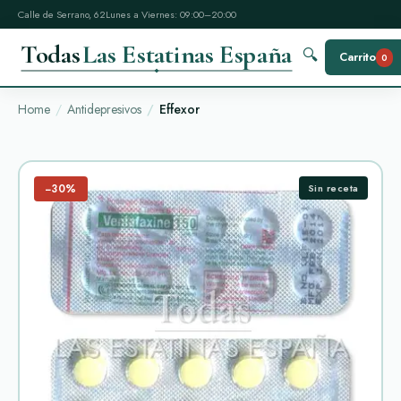
Calle de Serrano, 62
Lunes a Viernes: 09:00–20:00
Todas
Las Estatinas España
🔍
Carrito
0
Home
Antidepresivos
Effexor
−30%
Sin receta