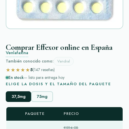
Comprar Effexor online en España
Venlafaxina
También conocido como:
Vandral
★★★★★
5
(147
reseñas
)
En stock
— listo para entrega hoy
ELIGE LA DOSIS Y EL TAMAÑO DEL PAQUETE
37,5mg
75mg
PAQUETE
PRECIO
€594,08