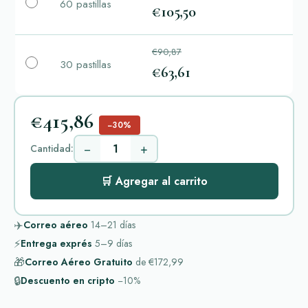
60 pastillas
€105,50
€90,87
30 pastillas
€63,61
€415,86
−30%
−
+
Cantidad:
🛒 Agregar al carrito
✈️
Correo aéreo
14–21
días
⚡
Entrega exprés
5–9
días
🎁
Correo Aéreo Gratuito
de
€172,99
🔒
Descuento en cripto
−10%