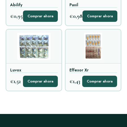
Abilify
Paxil
€0,95
€0,98
Comprar ahora
Comprar ahora
Luvox
Effexor Xr
€1,52
€1,43
Comprar ahora
Comprar ahora