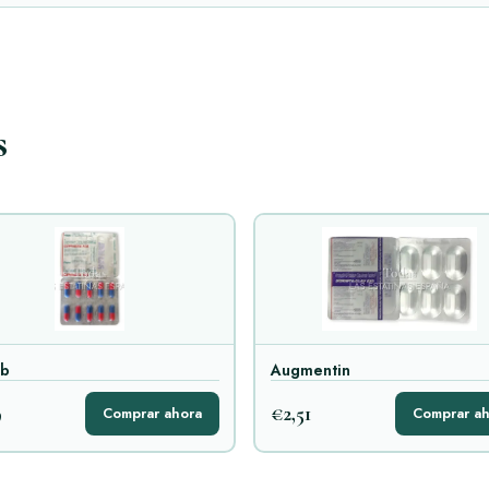
s
ab
Augmentin
9
€2,51
Comprar ahora
Comprar ah