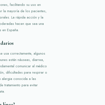
ones, facilitando su uso en
or la mayoría de los pacientes,
rales. La rápida acción y la
 moderadas hacen que sea una
as en España.
ndarios
e usa correctamente, algunos
unes están náuseas, diarrea,
undamental comunicar al médico
n, dificultades para respirar o
 alergia conocida a las
e tratamiento para evitar
eta.
 línea?