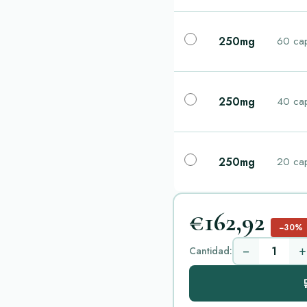
250mg
60 ca
250mg
40 ca
250mg
20 ca
€162,92
−30%
−
+
Cantidad:
