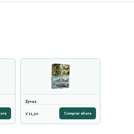
Zyvox
€11,20
ora
Comprar ahora