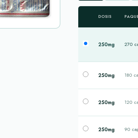
DOSIS
PAQU
250mg
270 c
250mg
180 c
250mg
120 c
250mg
90 ca