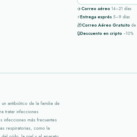
✈️
Correo aéreo
14–21
días
⚡
Entrega exprés
5–9
días
🎁
Correo Aéreo Gratuito
de
🔒
Descuento en cripto
−10%
un antibiótico de la familia de
a tratar infecciones
as infecciones más frecuentes
ías respiratorias, como la
s del oído, la piel y el aparato