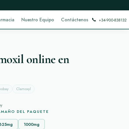
📞
armacia
Nuestro Equipo
Contáctenos
oxil online en
obay
Clamoxyl
oy
TAMAÑO DEL PAQUETE
625mg
1000mg