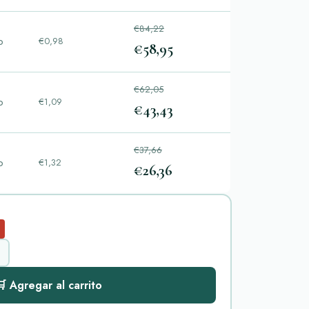
€84,22
p
€0,98
€58,95
€62,05
p
€1,09
€43,43
€37,66
p
€1,32
€26,36
 Agregar al carrito