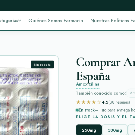
ategorías
Quiénes Somos Farmacia
Nuestras Políticas F
Comprar Am
Sin receta
España
Amoxicilina
También conocido como:
Am
★★★★☆
4.5
(38
reseñas
)
En stock
— listo para entrega h
ELIGE LA DOSIS Y EL 
250mg
500mg