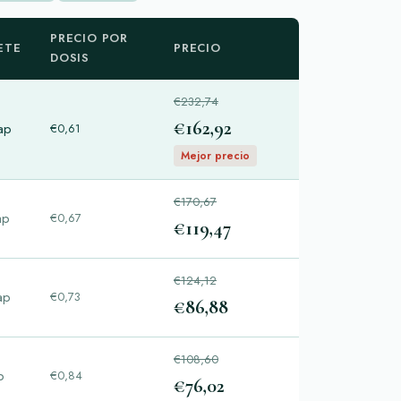
PRECIO POR
ETE
PRECIO
DOSIS
€232,74
€162,92
ap
€0,61
Mejor precio
€170,67
ap
€0,67
€119,47
€124,12
ap
€0,73
€86,88
€108,60
p
€0,84
€76,02