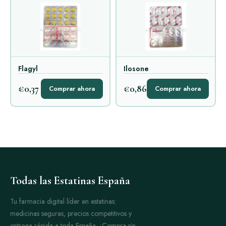
Flagyl
Ilosone
€0,37
€0,86
Comprar ahora
Comprar ahora
Todas las Estatinas España
Tu farmacia digital líder en estatinas:
medicinas seguras, precios competitivos y
entrega rápida a toda España. ¡Compra sin