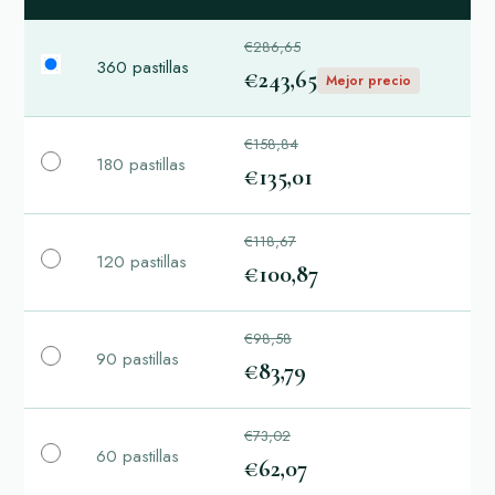
€286,65
360 pastillas
€243,65
Mejor precio
€158,84
180 pastillas
€135,01
€118,67
120 pastillas
€100,87
€98,58
90 pastillas
€83,79
€73,02
60 pastillas
€62,07