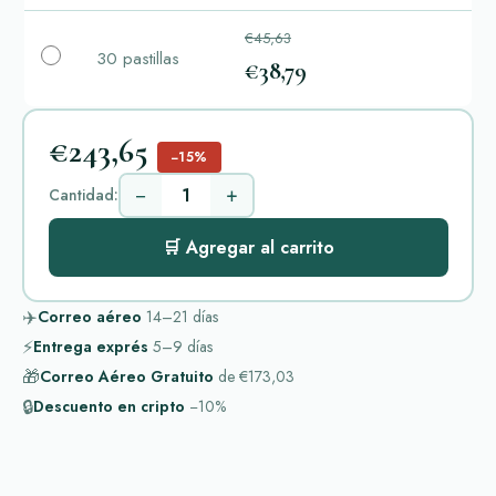
€45,63
30 pastillas
€38,79
€243,65
−15%
−
+
Cantidad:
🛒 Agregar al carrito
✈️
Correo aéreo
14–21
días
⚡
Entrega exprés
5–9
días
🎁
Correo Aéreo Gratuito
de
€173,03
🔒
Descuento en cripto
−10%