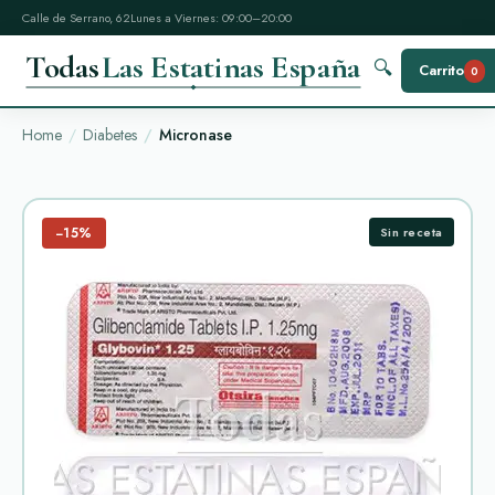
Calle de Serrano, 62
Lunes a Viernes: 09:00–20:00
Todas
Las Estatinas España
🔍
Carrito
0
Home
Diabetes
Micronase
−15%
Sin receta