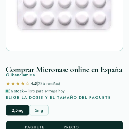
Comprar Micronase online en España
Glibenclamida
★★★★☆
4.5
(286
reseñas
)
En stock
— listo para entrega hoy
ELIGE LA DOSIS Y EL TAMAÑO DEL PAQUETE
2,5mg
5mg
PAQUETE
PRECIO