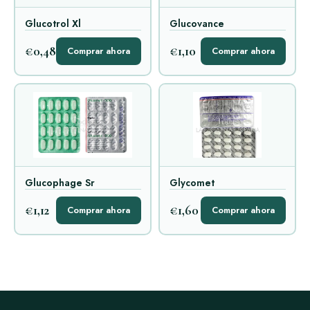
Glucotrol Xl
Glucovance
€0,48
€1,10
Comprar ahora
Comprar ahora
Glucophage Sr
Glycomet
€1,12
€1,60
Comprar ahora
Comprar ahora