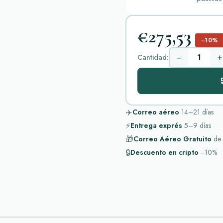
€275,53
−10%
−
+
Cantidad:

✈️
Correo aéreo
14–21
días
⚡
Entrega exprés
5–9
días
🎁
Correo Aéreo Gratuito
de
🔒
Descuento en cripto
−10%