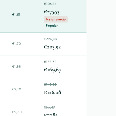
€306,14
€275,53
€1,53
Mejor precio
Popular
€226,58
€1,70
€203,92
€188,52
€1,88
€169,67
€140,09
€2,10
€126,08
€86,47
€2,60
€77,82