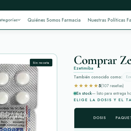
ategorías
Quiénes Somos Farmacia
Nuestras Políticas F
Comprar Zet
Sin receta
Ezetimiba
También conocido como:
Eze
★★★★★
5
(107
reseñas
)
En stock
— listo para entrega h
ELIGE LA DOSIS Y EL 
DOSIS
PAQUE