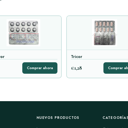
tor
Tricor
€1,28
Comprar ahora
Comprar ah
NUEVOS PRODUCTOS
CATEGORÍA