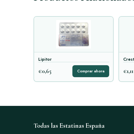
Lipitor
Cres
€0,65
€1,11
Comprar ahora
Todas las Estatinas España