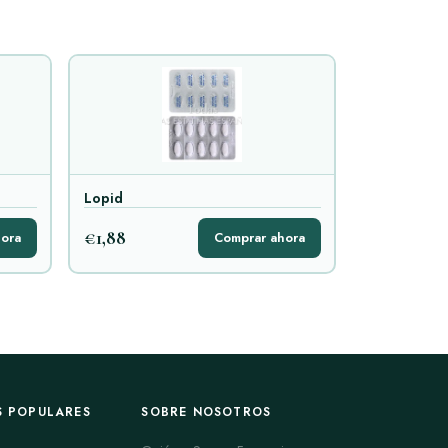
Lopid
€1,88
ora
Comprar ahora
S POPULARES
SOBRE NOSOTROS