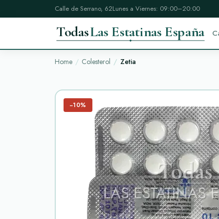
Calle de Serrano, 62
Lunes a Viernes: 09:00–20:00
Todas
Las Estatinas España
C
Home
Colesterol
Zetia
−10%