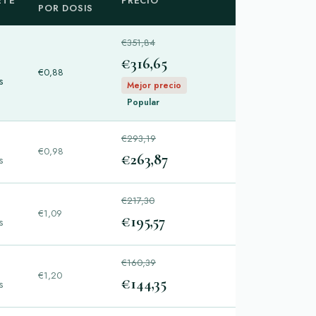
ETE
PRECIO
POR DOSIS
€351,84
€316,65
€0,88
s
Mejor precio
Popular
€293,19
€0,98
€263,87
s
€217,30
€1,09
€195,57
s
€160,39
€1,20
€144,35
s