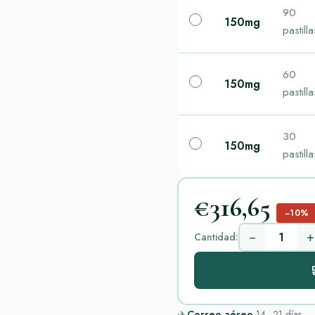
90
150mg
pastilla
60
150mg
pastilla
30
150mg
pastilla
€316,65
−10%
−
+
Cantidad:

✈️
Correo aéreo
14–21
días