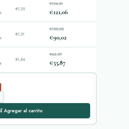
€134,51
€1,35
€121,06
s
€100,02
€1,51
€90,02
s
€62,07
€1,86
€55,87
s
 Agregar al carrito