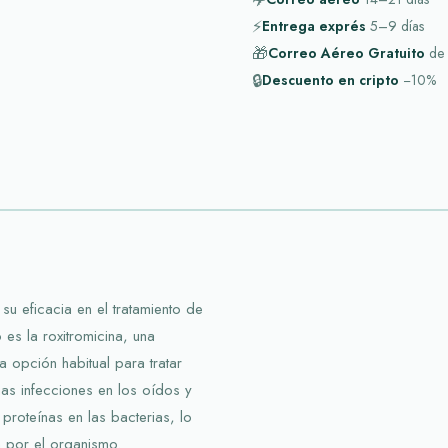
⚡
Entrega exprés
5–9
días
🎁
Correo Aéreo Gratuito
de
🔒
Descuento en cripto
−10%
u eficacia en el tratamiento de
 es la roxitromicina, una
a opción habitual para tratar
nas infecciones en los oídos y
 proteínas en las bacterias, lo
n por el organismo.