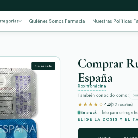
ategorías
Quiénes Somos Farmacia
Nuestras Políticas F
Comprar Rul
Sin receta
España
Roxitromicina
También conocido como:
Sur
★★★★☆
4.5
(22
reseñas
)
En stock
— listo para entrega h
ELIGE LA DOSIS Y EL 