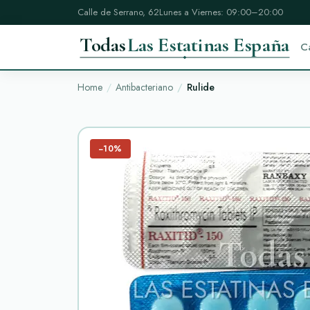
Calle de Serrano, 62
Lunes a Viernes: 09:00–20:00
Todas
Las Estatinas España
C
Home
Antibacteriano
Rulide
−10%