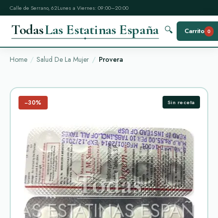
Calle de Serrano, 62
Lunes a Viernes: 09:00–20:00
Todas
Las Estatinas España
🔍
Carrito
0
Home
Salud De La Mujer
Provera
−30%
Sin receta