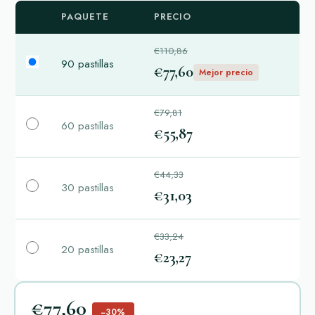
PAQUETE
PRECIO
€110,86
90 pastillas
€77,60
Mejor precio
€79,81
60 pastillas
€55,87
€44,33
30 pastillas
€31,03
€33,24
20 pastillas
€23,27
€77,60
−30%