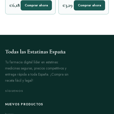
€6,18
€3,29
Comprar ahora
Comprar ahora
Todas las Estatinas España
Tu farmacia digital líder en estatinas:
medicinas seguras, precios competitivos y
entrega rápida a toda España. ¡Compra sin
receta fácil y legal!
SÍGUENOS
NUEVOS PRODUCTOS