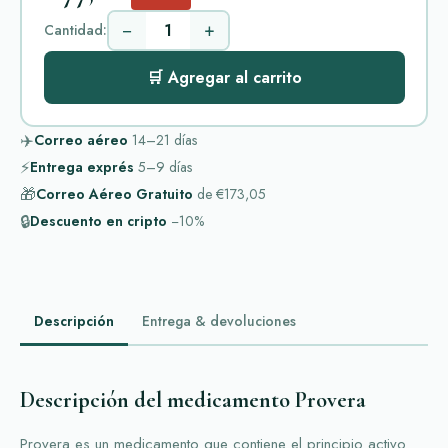
−
+
Cantidad:
🛒 Agregar al carrito
✈️
Correo aéreo
14–21
días
⚡
Entrega exprés
5–9
días
🎁
Correo Aéreo Gratuito
de
€173,05
🔒
Descuento en cripto
−10%
Descripción
Entrega & devoluciones
Descripción del medicamento Provera
Provera es un medicamento que contiene el principio activo