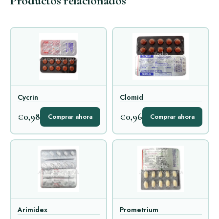
Productos relacionados
Cycrin
Clomid
€0,98
€0,96
Comprar ahora
Comprar ahora
Arimidex
Prometrium