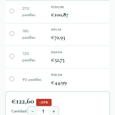
€126,08
270
€100,87
pastillas
€91,16
180
€72,93
pastillas
€65,94
120
€52,75
pastillas
€56,24
90 pastillas
€44,99
€122,60
−20%
−
+
Cantidad: