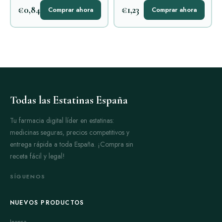
€0,84
€1,23
Comprar ahora
Comprar ahora
Todas las Estatinas España
Tu farmacia digital líder en estatinas:
medicinas seguras, precios competitivos y
entrega rápida a toda España. ¡Compra sin
receta fácil y legal!
SÍGUENOS
NUEVOS PRODUCTOS
Inspra