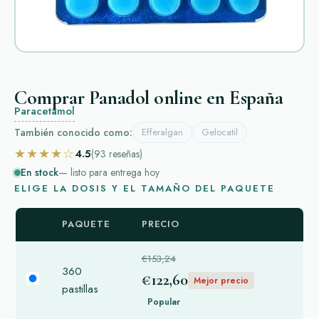
Comprar Panadol online en España
Paracetamol
También conocido como:
Efferalgan
Gelocatil
★★★★☆
4.5
(93
reseñas
)
En stock
— listo para entrega hoy
ELIGE LA DOSIS Y EL TAMAÑO DEL PAQUETE
PAQUETE
PRECIO
€153,24
360
€122,60
Mejor precio
pastillas
Popular