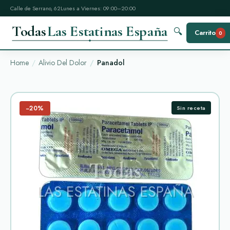
Calle de Serrano, 62
Lunes a Viernes: 09:00–20:00
Todas
Las Estatinas España
🔍
Carrito
0
Home
Alivio Del Dolor
Panadol
−20%
Sin receta