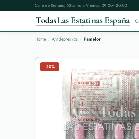
Calle de Serrano, 62
Lunes a Viernes: 09:00–20:00
Todas
Las Estatinas España
C
Home
Antidepresivos
Pamelor
−20%