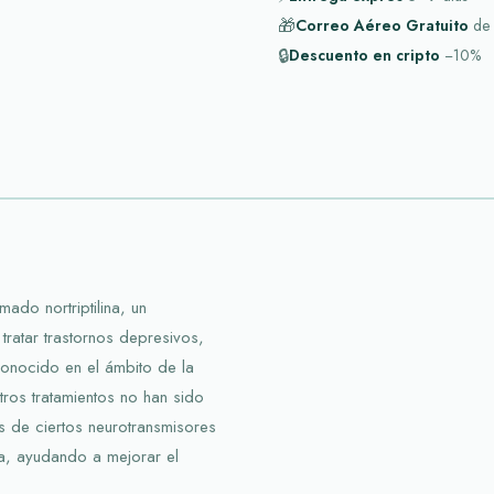
🎁
Correo Aéreo Gratuito
de
🔒
Descuento en cripto
−10%
ado nortriptilina, un
 tratar trastornos depresivos,
conocido en el ámbito de la
tros tratamientos no han sido
es de ciertos neurotransmisores
na, ayudando a mejorar el