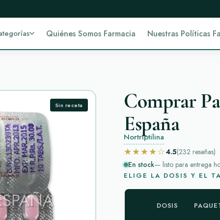
ategorías
Quiénes Somos Farmacia
Nuestras Políticas F
Comprar Pa
Sin receta
España
Nortriptilina
★★★★☆
4.5
(232
reseñas
)
En stock
— listo para entrega h
ELIGE LA DOSIS Y EL 
DOSIS
PAQUE