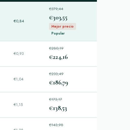
€379,44
€303,55
€0,84
Mejor precio
Popular
€280,19
€0,93
€224,16
€233,49
€1,04
€186,79
€173,17
€1,15
€138,53
€143,98