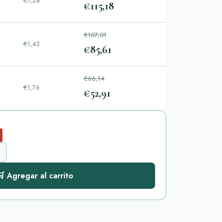
€1,28
€115,18
€107,01
€1,43
€85,61
€66,14
€1,76
€52,91
 Agregar al carrito