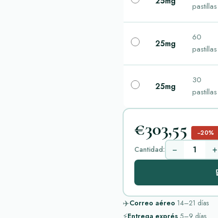
25mg
pastillas
60
25mg
pastillas
30
25mg
pastillas
€303,55
−20%
−
+
Cantidad:

✈️
Correo aéreo
14–21
días
⚡
Entrega exprés
5–9
días