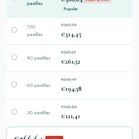
pastillas
Popular
€369,94
120
€314,45
pastillas
€307,67
90 pastillas
€261,52
€228,91
60 pastillas
€194,58
€142,84
30 pastillas
€121,41
€566,64