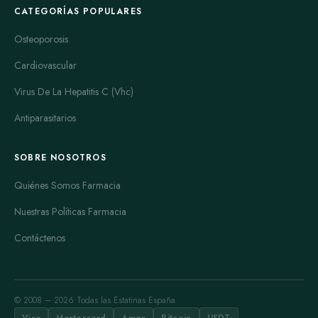
CATEGORÍAS POPULARES
Osteoporosis
Cardiovascular
Virus De La Hepatitis C (Vhc)
Antiparasitarios
SOBRE NOSOTROS
Quiénes Somos Farmacia
Nuestras Políticas Farmacia
Contáctenos
© 2008 – 2026 Todas las Estatinas España
Visa
Mastercard
Amex
Bitcoin
USDT