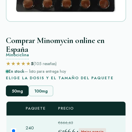
Comprar Minomycin online en
España
Minociclina
★★★★★
5
(105
reseñas
)
En stock
— listo para entrega hoy
ELIGE LA DOSIS Y EL TAMAÑO DEL PAQUETE
50mg
100mg
PAQUETE
PRECIO
€666,63
240
€566,64
Mejor precio