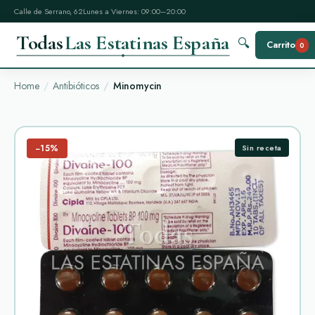
Calle de Serrano, 62
Lunes a Viernes: 09:00–20:00
Todas
Las Estatinas España
🔍
Carrito
0
Home
Antibióticos
Minomycin
−15%
Sin receta