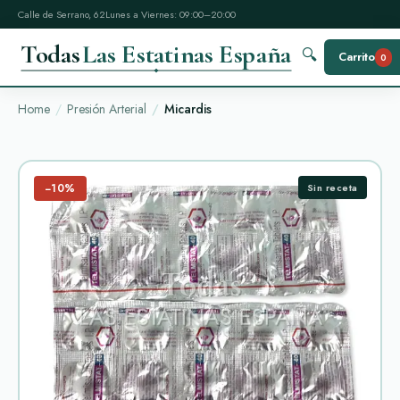
Calle de Serrano, 62
Lunes a Viernes: 09:00–20:00
Todas
Las Estatinas España
🔍
Carrito
0
Home
Presión Arterial
Micardis
−10%
Sin receta