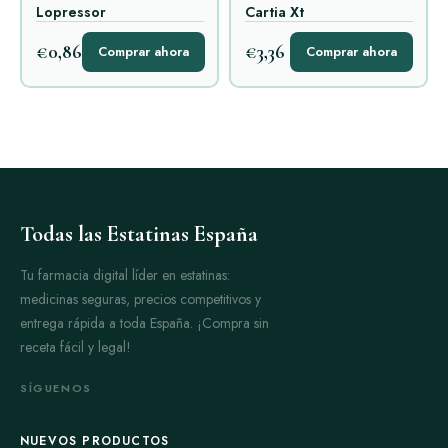
Lopressor
Cartia Xt
€0,86
€3,36
Comprar ahora
Comprar ahora
Todas las Estatinas España
Tu farmacia digital líder en estatinas:
medicinas seguras, precios competitivos y
entrega rápida a toda España. ¡Compra sin
receta fácil y legal!
SÍGUENOS
NUEVOS PRODUCTOS