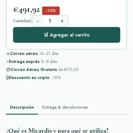
€491,92
−10%
−
+
Cantidad:
🛒 Agregar al carrito
✈️
Correo aéreo
14–21
días
⚡
Entrega exprés
5–9
días
🎁
Correo Aéreo Gratuito
de
€173,55
🔒
Descuento en cripto
−10%
Descripción
Entrega & devoluciones
¿Qué es Micardis y para qué se utiliza?