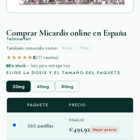
Comprar Micardis online en España
Telmisartán
También conocido como:
Kinzal
Pritor
★★★★★
5
(111
reseñas
)
En stock
— listo para entrega hoy
ELIGE LA DOSIS Y EL TAMAÑO DEL PAQUETE
20mg
40mg
80mg
PAQUETE
PRECIO
€546,57
360 pastillas
€491,92
Mejor precio