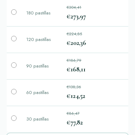
€304,41
180 pastillas
€273,97
€224,85
120 pastillas
€202,36
€186,79
90 pastillas
€168,11
€138,36
60 pastillas
€124,52
€86,47
30 pastillas
€77,82