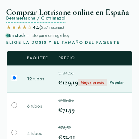
Comprar Lotrisone online en España
Betametasona / Clotrimazol
★★★★☆
4.5
(237
reseñas
)
En stock
— listo para entrega hoy
ELIGE LA DOSIS Y EL TAMAÑO DEL PAQUETE
PAQUETE
PRECIO
€184,56
12 tubos
€129,19
Mejor precio
Popular
€102,28
6 tubos
€71,59
€75,59
4 tubos
€52,91