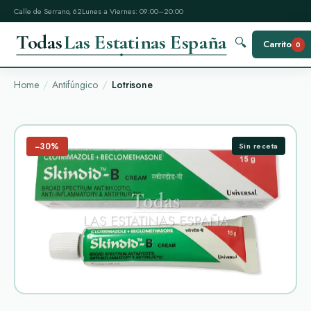
Calle de Serrano, 62
Lunes a Viernes: 09:00–20:00
Todas
Las Estatinas España
🔍
Carrito
0
Home
Antifúngico
Lotrisone
−30%
Sin receta