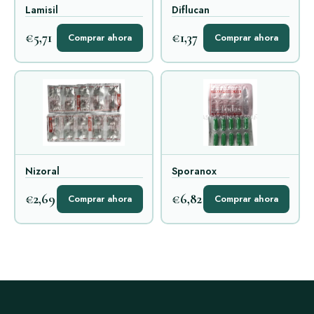
Lamisil
Diflucan
€5,71
€1,37
Comprar ahora
Comprar ahora
Nizoral
Sporanox
€2,69
€6,82
Comprar ahora
Comprar ahora