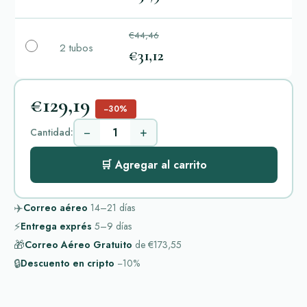
€44,46
2 tubos
€31,12
€129,19
−30%
−
+
Cantidad:
🛒 Agregar al carrito
✈️
Correo aéreo
14–21
días
⚡
Entrega exprés
5–9
días
🎁
Correo Aéreo Gratuito
de
€173,55
🔒
Descuento en cripto
−10%