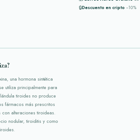
🔒
Descuento en cripto
−10%
iza?
ina, una hormona sintética
se utiliza principalmente para
 glándula tiroides no produce
los fármacos más prescritos
 con alteraciones tiroideas.
o nodular, tiroiditis y como
iroides.