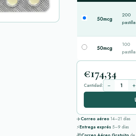
200
50mcg
pastilla
100
50mcg
pastilla
€174,34
−
+
Cantidad:

✈️
Correo aéreo
14–21
días
⚡
Entrega exprés
5–9
días
🎁
Correo Aéreo Gratuito
de