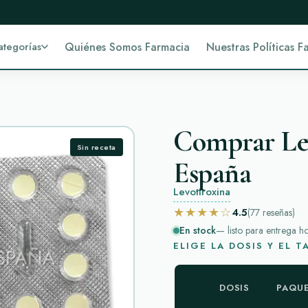
ategorías
Quiénes Somos Farmacia
Nuestras Políticas F
Comprar Lev
Sin receta
España
Levotiroxina
★★★★☆
4.5
(77
reseñas
)
En stock
— listo para entrega h
ELIGE LA DOSIS Y EL 
DOSIS
PAQU