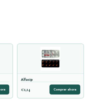
Alfacip
€1,14
ora
Comprar ahora