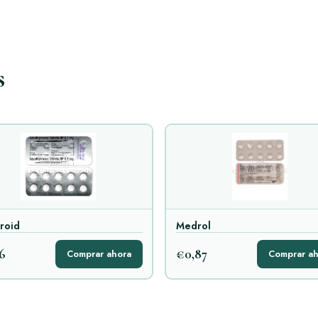
s
roid
Medrol
6
€0,87
Comprar ahora
Comprar ah