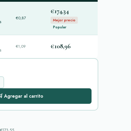
€174,34
€0,87
Mejor precio
s
Popular
€108,96
€1,09
s
 Agregar al carrito
€173,55