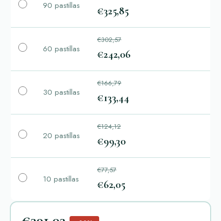
90 pastillas
€325,85
€302,57
60 pastillas
€242,06
€166,79
30 pastillas
€133,44
€124,12
20 pastillas
€99,30
€77,57
10 pastillas
€62,05
€391,03