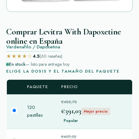
Comprar Levitra With Dapoxetine
online en España
Vardenafilo / Dapoxetina
★★★★☆
4.5
(60
reseñas
)
En stock
— listo para entrega hoy
ELIGE LA DOSIS Y EL TAMAÑO DEL PAQUETE
PAQUETE
PRECIO
€488,78
120
€391,03
Mejor precio
pastillas
Popular
€407,32