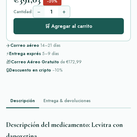
−20%
−
+
Cantidad:
🛒 Agregar al carrito
✈️
Correo aéreo
14–21
días
⚡
Entrega exprés
5–9
días
🎁
Correo Aéreo Gratuito
de
€172,99
🔒
Descuento en cripto
−10%
Descripción
Entrega & devoluciones
Descripción del medicamento: Levitra con
dapoxetina