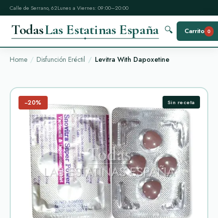
Calle de Serrano, 62
Lunes a Viernes: 09:00–20:00
Todas
Las Estatinas España
🔍
Carrito
0
Home
Disfunción Eréctil
Levitra With Dapoxetine
−20%
Sin receta