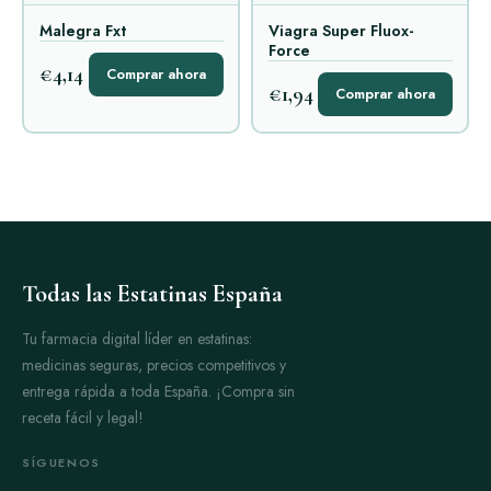
Malegra Fxt
Viagra Super Fluox-
Force
€4,14
Comprar ahora
€1,94
Comprar ahora
Todas las Estatinas España
Tu farmacia digital líder en estatinas:
medicinas seguras, precios competitivos y
entrega rápida a toda España. ¡Compra sin
receta fácil y legal!
SÍGUENOS