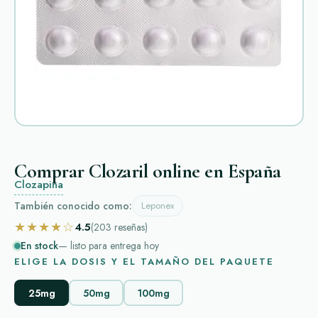
Comprar Clozaril online en España
Clozapina
También conocido como:
Leponex
★★★★☆
4.5
(203
reseñas
)
En stock
— listo para entrega hoy
ELIGE LA DOSIS Y EL TAMAÑO DEL PAQUETE
25mg
50mg
100mg