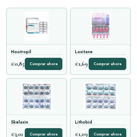
Nootropil
Loxitane
€0,85
€1,69
Comprar ahora
Comprar ahora
Skelaxin
Lithobid
€3,01
€1,09
Comprar ahora
Comprar ahora