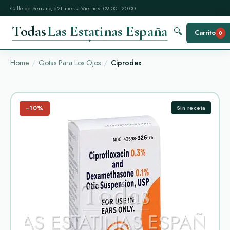
Calle de Serrano, 62
Lunes a Viernes: 09:00–20:00
Todas
Las Estatinas España
🔍
Carrito
0
Home
Gotas Para Los Ojos
Ciprodex
−10%
Sin receta