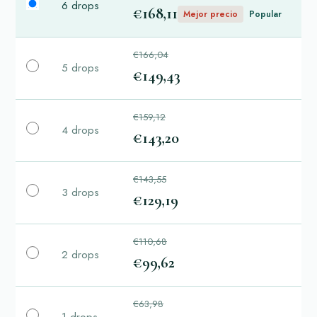
6 drops
€168,11
Mejor precio
Popular
€166,04
5 drops
€149,43
€159,12
4 drops
€143,20
€143,55
3 drops
€129,19
€110,68
2 drops
€99,62
€63,98