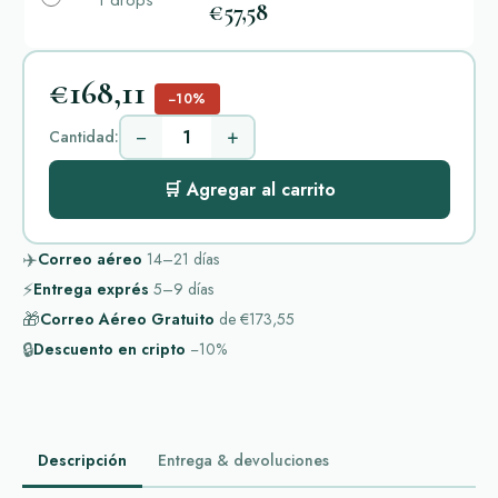
1 drops
€57,58
€168,11
−10%
−
+
Cantidad:
🛒 Agregar al carrito
✈️
Correo aéreo
14–21
días
⚡
Entrega exprés
5–9
días
🎁
Correo Aéreo Gratuito
de
€173,55
🔒
Descuento en cripto
−10%
Descripción
Entrega & devoluciones