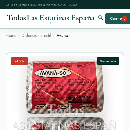
Calle de Serrano, 62
Lunes a Viernes: 09:00–20:00
Todas
Las Estatinas España
🔍
Carrito
0
Home
Disfunción Eréctil
Avana
−15%
Sin receta