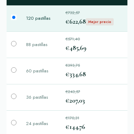
€732,57
120 pastillas
€622,68
Mejor precio
€571,40
88 pastillas
€485,69
€393,75
60 pastillas
€334,68
€243,57
36 pastillas
€207,03
€170,31
24 pastillas
€144,76