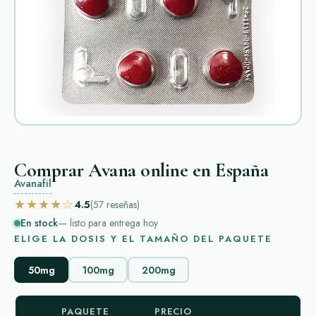
Comprar Avana online en España
Avanafil
★★★★☆
4.5
(57
reseñas
)
En stock
— listo para entrega hoy
ELIGE LA DOSIS Y EL TAMAÑO DEL PAQUETE
50mg
100mg
200mg
PAQUETE
PRECIO