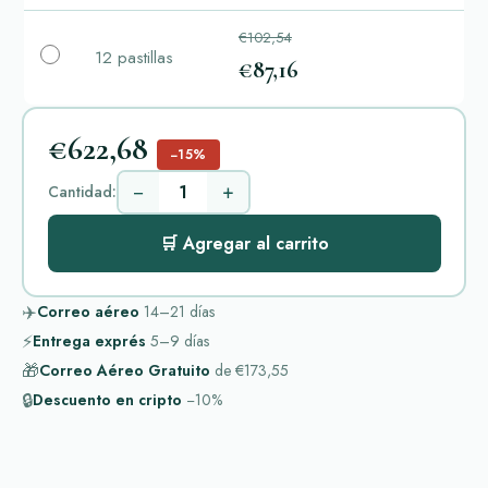
€102,54
12 pastillas
€87,16
€622,68
−15%
−
+
Cantidad:
🛒 Agregar al carrito
✈️
Correo aéreo
14–21
días
⚡
Entrega exprés
5–9
días
🎁
Correo Aéreo Gratuito
de
€173,55
🔒
Descuento en cripto
−10%