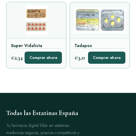
Super Vidalista
Tadapox
€2,34
€3,11
Comprar ahora
Comprar ahora
Todas las Estatinas España
Tu farmacia digital líder en estatinas:
medicinas seguras, precios competitivos y