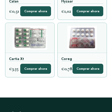
Calan
Hyzaar
€0,51
€1,02
Comprar ahora
Comprar ahora
Cartia Xt
Coreg
€3,35
€0,78
Comprar ahora
Comprar ahora