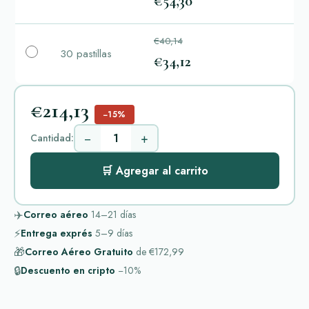
€54,30
€40,14
30 pastillas
€34,12
€214,13
−15%
−
+
Cantidad:
🛒 Agregar al carrito
✈️
Correo aéreo
14–21
días
⚡
Entrega exprés
5–9
días
🎁
Correo Aéreo Gratuito
de
€172,99
🔒
Descuento en cripto
−10%