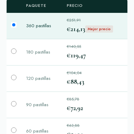
PAQUETE
PRECIO
€251,91
360 pastillas
€214,13
Mejor precio
€140,55
180 pastillas
€119,47
€104,04
120 pastillas
€88,43
€85,78
90 pastillas
€72,92
€63,88
60 pastillas