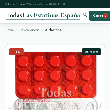
Calle de Serrano, 62
Lunes a Viernes: 09:00–20:00
Todas
Las Estatinas España
🔍
Carrito
0
Home
Presión Arterial
Aldactone
−15%
Sin receta