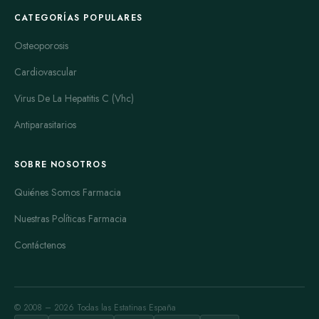
Los perfiles de seguridad y tolerancia son un aspecto relevante:
CATEGORÍAS POPULARES
tanto la insuficiencia como el exceso de hormona tiroidea
Osteoporosis
pueden generar síntomas clínicos, y ciertos efectos adversos
son dependientes de la dosis. Además, algunos fármacos y
Cardiovascular
suplementos pueden interferir con la absorción o el efecto de
Virus De La Hepatitis C (Vhc)
las hormonas tiroideas, y en grupos concretos de población se
suele prestar especial atención a la elección y seguimiento del
Antiparasitarios
tratamiento. Por estas razones, la administración y el ajuste
terapéutico se realizan con criterios clínicos y analíticos.
SOBRE NOSOTROS
Cuando los usuarios buscan opciones dentro de esta categoría
Quiénes Somos Farmacia
tienden a valorar la potencia y disponibilidad de las distintas
presentaciones, la consistencia entre lotes, la facilidad de
Nuestras Políticas Farmacia
administración (por ejemplo comprimidos frente a soluciones)
Contáctenos
y la existencia de dosis intermedias para una titulación más
fina. Otros factores habituales de interés son la presencia de
formulaciones estables para viajes, la ausencia de alérgenos en
excipientes y la posibilidad de encontrar equivalentes
© 2008 – 2026 Todas las Estatinas España