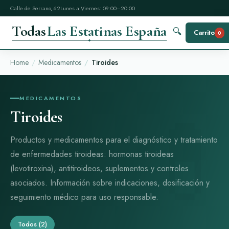
Calle de Serrano, 62
Lunes a Viernes: 09:00–20:00
Todas
Las Estatinas España
🔍
Carrito
0
Home
Medicamentos
Tiroides
MEDICAMENTOS
Tiroides
Productos y medicamentos para el diagnóstico y tratamiento
de enfermedades tiroideas: hormonas tiroideas
(levotiroxina), antitiroideos, suplementos y controles
asociados. Información sobre indicaciones, dosificación y
seguimiento médico para uso responsable.
Todos
(2)