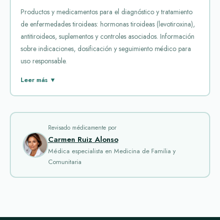
Productos y medicamentos para el diagnóstico y tratamiento
de enfermedades tiroideas: hormonas tiroideas (levotiroxina),
antitiroideos, suplementos y controles asociados. Información
sobre indicaciones, dosificación y seguimiento médico para
uso responsable.
Los medicamentos para la tiroides abarcan hormonas tiroideas
Leer más ▼
y preparados relacionados destinados a corregir alteraciones
de la función tiroidea. Se emplean principalmente cuando la
glándula tiroidea no produce suficiente hormona
(hipotiroidismo) o cuando es necesario regular el aporte
Revisado médicamente por
Carmen Ruiz Alonso
hormonal tras cirugía, tratamiento con yodo radiactivo o en
Médica especialista en Medicina de Familia y
determinadas estrategias oncológicas. Entre los nombres más
Comunitaria
conocidos que aparecen en este grupo figuran productos
como Cytomel, Levothroid y Synthroid, que representan
diferentes presentaciones y enfoques farmacológicos.
En la práctica clínica estos fármacos se utilizan para
restablecer niveles hormonales adecuados y aliviar signos