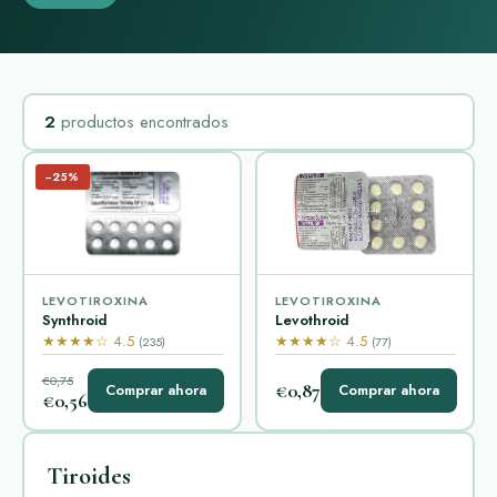
2
productos encontrados
−25%
LEVOTIROXINA
LEVOTIROXINA
Synthroid
Levothroid
★★★★☆ 4.5
★★★★☆ 4.5
(235)
(77)
€0,75
€0,87
Comprar ahora
Comprar ahora
€0,56
Tiroides